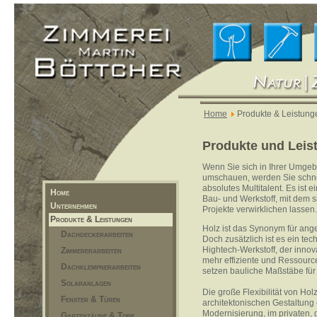
Home
Produkte & Leistung
Produkte und Leis
Wenn Sie sich in Ihrer Umgeb
umschauen, werden Sie schnell
absolutes Multitalent. Es ist 
Home
Bau- und Werkstoff, mit dem s
Unternehmen
Projekte verwirklichen lassen.
Produkte & Leistungen
Holz ist das Synonym für a
Dachdeckerarbeiten
Doch zusätzlich ist es ein tec
Hightech-Werkstoff, der innov
Zimmererarbeiten
mehr effiziente und Ressour
Dachklempnerarbeiten
setzen bauliche Maßstäbe für 
Solaranlagen
Die große Flexibilität von Holz
Fenster & Türen
architektonischen Gestaltung
Modernisierung, im privaten,
Gartenzäune & Tore