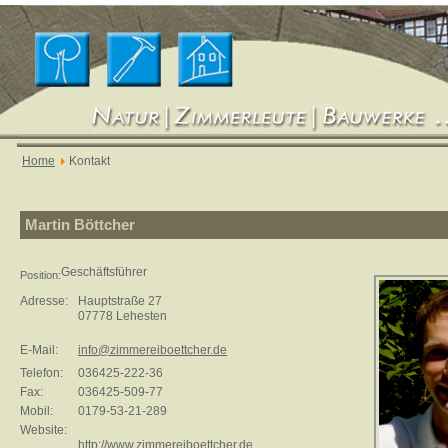
Home
Kontakt
Martin Böttcher
Geschäftsführer
Position:
Adresse:
Hauptstraße 27
07778 Lehesten
E-Mail:
info@zimmereiboettcher.de
Telefon:
036425-222-36
Fax:
036425-509-77
Mobil:
0179-53-21-289
Website:
http://www.zimmereiboettcher.de